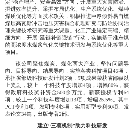
定“稳产增产、安全高效”方向，开展重大灾害防治、
掘进效率提升、采掘布局优化、生产系统优化、煤种
煤质优化等方面技术攻关，积极推进巨厚倾斜易自燃
煤层高瓦斯冲击地压灾害耦合机理研究与防治协同治
理关键技术研究等重大课题。化工产业锚定高端、精
细方向，开展“延链补链强链”行动，实施基于准东煤
的高浓度水煤浆气化关键技术研发与系统优化等重大
项目。
该公司聚焦煤炭、煤化两大产业，坚持问题导
向、目标导向、结果导向，实施各类科技项目45项，
承担省部级科技研发计划2项，9项成果荣获省部级以
上奖励，较上一个科技年度增加4项，增幅80%，获
得政府科技奖补资金500余万元。
新获授权
专
利64
项，
较上一个科技年度增加13项，增幅25.5%。
其中
PCT专利
1
项
、
发明专利3项，实用新型专利60项
。
发
表论文34篇，出版专著2部
。
建立“三项机制”助力科技研发