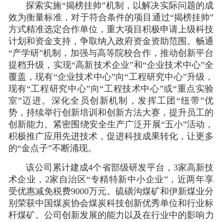
探索实施“揭榜挂帅”机制，
以解决实际问题的成
效为衡量标准，
对于符合条件的项目通过“揭榜挂帅”
方式精准选定合作单位，重大项目积极申请上级科技
计划和资金支持，争取纳入政府资金资助范围。畅通
“产学研”机制，加强与高等院校合作，推动创新平台
提档升级，实现“高新技术企业”和“企业技术中心”全
覆盖，现有“企业技术中心”向“工程研究中心”升级，
现有“工程研究中心”向“工程技术中心”或“重点实验
室”迈进。深化全员创新机制，
发挥工团“纽带”优
势，持续举行创新培训和创新方法大赛，提升员工的
创新能力。紧密围绕安全生产广泛开展“五小”活动，
积极推广应用先进技术，促进科技成果转化，让更多
的“金点子”不断涌现。
该公司累计建成4个省部级研发平台，3家高新技
术企业，2家自治区“专精特新中小企业”，近两年享
受优惠减免税费9000万元。硫磺沟煤矿和伊新煤业分
别荣获中国煤炭协会煤炭科技创新优秀单位和行业标
杆煤矿。
公
司
创新
发展
的
能力
以及
在行业中的影响力