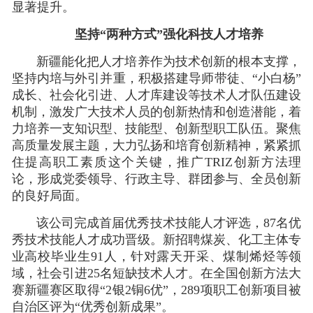
显著提升
。
坚持“两种方式”强化科技人才培养
新疆能化
把人才培养作为技术创新的根本支撑，
坚持内培与外引并重，积极搭建导师带徒、“小白杨”
成长、社会化引进、人才库建设等技术人才队伍建设
机制，激发广大技术人员的创新热情和创造潜能，着
力培养一支知识型、技能型、创新型职工队伍。聚焦
高质量发展主题，大力弘扬和培育创新精神，紧紧抓
住提高职工素质这个关键，
推广TRIZ创新方法理
论
，
形成党委领导、行政主导、群团参与
、
全员创新
的
良好局面
。
该公司完成首届优秀技术技能人才评选，87名优
秀技术技能人才成功晋级。新招聘煤炭、化工主体专
业高校毕业生91人，针对露天开采、煤制烯烃等领
域，社会引进25名短缺技术人才。
在全国创新方法大
赛新疆赛区
取得“2银2铜6优”，
289项职工创新项目被
自治区评为“优秀创新成果”
。