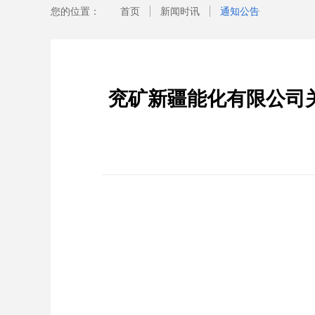
您的位置：
首页
新闻时讯
通知公告
兖矿新疆能化有限公司