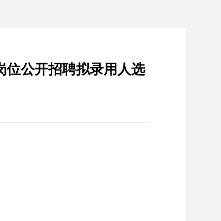
岗位公开招聘拟录用人选