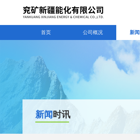
首页
公司概况
新闻
新闻
时讯