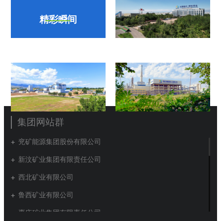
为依托、资源转化为主导的现代能源化工基地。所辖生产煤矿5
精彩瞬间
对，其中有全国一流的智能化井工矿井年产1000万吨的伊犁一矿
和年产900万吨的伊新煤业；煤化工项目2个，甲醇产能30万吨/
年，尿素产能52万吨/年，其中参股企业新天煤化工是世界最大的
煤制天然气单体项目，年产煤制天然气20亿立方米。在准东五彩
湾矿区布局了年产2000万吨的四号露天煤矿和80万吨煤制烯烃“煤
化一体”项目。 新疆能化认真履行社会责任。把维护好职工生命健
康、保护好生态环境作为最大的社会责任。累计投入15亿元用于
安全环保设施升级，投入7.2亿元用于智能化矿山建设，获国家、
省部级科学技术奖12项，2家企业被评为国家高新技术企业。积极
集团网站群
吸纳当地就业，招收当地用工3200余人，占总用工的60%。与新疆
多所高等院校建立大学生就业合作关系，开展“变招工为招生”校企
兖矿能源集团股份有限公司
合作。竭力进行地方帮扶捐助，累计捐款捐物近2亿元。援建吉木
新汶矿业集团有限责任公司
萨尔县二工河水库和察布查尔县扎格斯台水库；投入300万元对吉
木乃县、哈巴河县5个村进行帮扶、助力乡村振兴；资助3000万元
西北矿业有限公司
用于甘泉堡园区经济发展；支援地方民生用煤4万余吨、尿素2480
鲁西矿业有限公司
吨；疫情期间向昌吉州、昌吉市、甘泉堡园区等捐赠现金、防疫
物资等430万元。 新疆能化积极打造“聚·融”党建工作模式和“和·
枣庄矿业集团有限责任公司