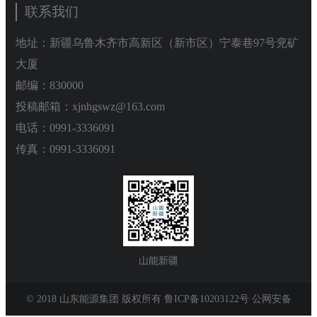
润”文化，创建了“天山雪莲”党员先锋、“石榴籽”民族团结、“小白
联系我们
兖矿新疆能化有限公司
杨”青年成长和“守望树”关心关爱四大企业文化品牌。投资7亿余元
建造生活基地，让内地职工在新疆安心工作，凝聚产业援疆正能
山东泰山地勘集团
地址：新疆乌鲁木齐市高新区（新市区）宁泰巷97号兖矿
量。 下一步，新疆能化将紧扣自治区“八大产业集群”和“三基地一
大厦
新能源集团有限公司
通道”建设，做大做强做优煤炭、煤化工两大主导产业，积极拓展
邮编：830000
煤电、新能源和物流贸易三个产业，重点打造乌昌、伊犁、准
营销贸易公司
投稿邮箱：xjnhgswz@163.com
东、准东西、哈密5个示范园区，到“十四五”末，力争投资达到500
新材料有限公司
亿元，年产值500亿元，煤炭产能5000万吨、力争7000万吨；力争
电话：0991-3336091
“十五五”末完成投资1000亿元，年产值达到1000亿元，煤炭年产能
肥城矿业集团有限责任公司
传真：0991-3336091
过亿吨，煤化工年产能达到500万吨以上，着力打造低碳绿色产业
贵州矿业有限公司
一体化综合发展企业。
山东能源建工集团有限公司
装备制造集团有限公司
云鼎科技股份有限公司
山能新疆
山东能源集团物资有限公司
直属公司
© 2018 山东能源集团 版权所有
鲁ICP备10203122号
公网安备