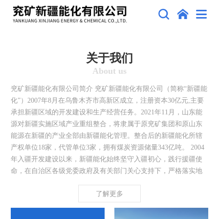
关于我们
About us
兖矿新疆能化有限公司简介 兖矿新疆能化有限公司（简称“新疆能
化”）2007年8月在乌鲁木齐市高新区成立，注册资本30亿元,主要
承担新疆区域的开发建设和生产经营任务。2021年11月，山东能
源对新疆实施区域产业重组整合，将隶属于原兖矿集团和原山东
能源在新疆的产业全部由新疆能化管理。整合后的新疆能化所辖
产权单位18家，代管单位3家，拥有煤炭资源储量343亿吨。 2004
年入疆开发建设以来，新疆能化始终坚守入疆初心，践行援疆使
命，在自治区各级党委政府及有关部门关心支持下，严格落实地
企战略合作协议，按照“绿色开采、高效转化、清洁利用”煤化一体
了解更多
综合发展的理念，总体谋划，科学布局，在乌昌、伊犁、南疆、
准东等区域建设煤炭、煤化等重点项目，走出一条省属国企产业
援疆特色之路。目前形成“一市五地州”产业布局，建成以煤炭开采