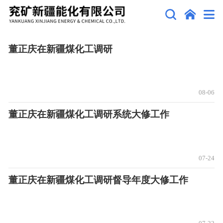
董正庆在新疆煤化工调研
08-06
董正庆在新疆煤化工调研系统大修工作
07-24
董正庆在新疆煤化工调研督导年度大修工作