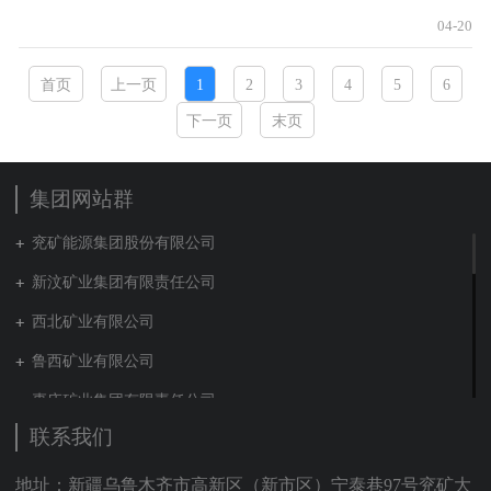
04-20
首页
上一页
1
2
3
4
5
6
下一页
末页
集团网站群
兖矿能源集团股份有限公司
新汶矿业集团有限责任公司
西北矿业有限公司
鲁西矿业有限公司
枣庄矿业集团有限责任公司
联系我们
兖矿新疆能化有限公司
山东泰山地勘集团
地址：新疆乌鲁木齐市高新区（新市区）宁泰巷97号兖矿大